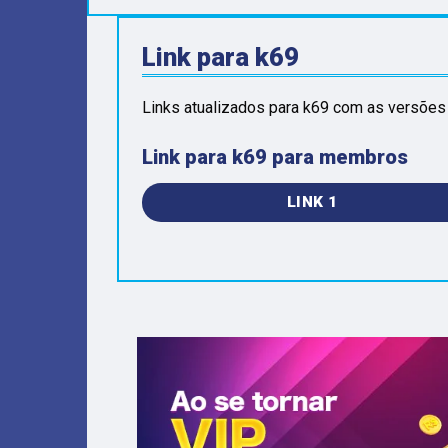
Em 2026 o mercado de jogos de azar onli
Link para k69
bilhões e o Brasil já é o 5º maior mercado
variedade absurda de jogos, promoções qu
Links atualizados para k69 com as versões
ponta pra proteger seus dados.
Link para k69 para membros
Sem enrolação: se você tá cansado de sit
ponto. Cadastro rápido, depósito via Pix 
LINK 1
Sobre a K69 Plataforma