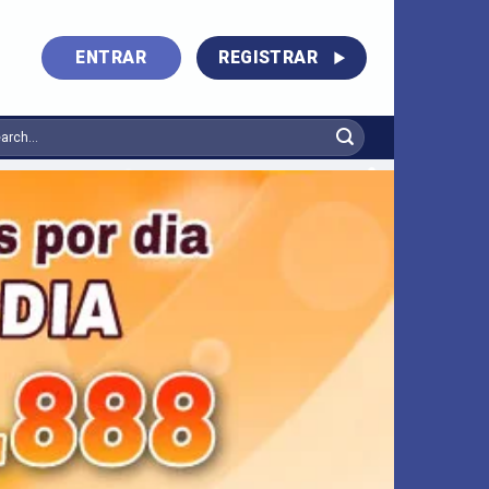
ENTRAR
REGISTRAR