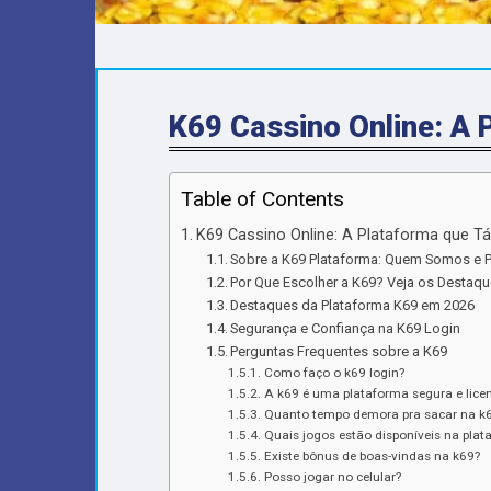
K69 Cassino Online: A
Table of Contents
K69 Cassino Online: A Plataforma que T
Sobre a K69 Plataforma: Quem Somos e 
Por Que Escolher a K69? Veja os Destaq
Destaques da Plataforma K69 em 2026
Segurança e Confiança na K69 Login
Perguntas Frequentes sobre a K69
Como faço o k69 login?
A k69 é uma plataforma segura e lice
Quanto tempo demora pra sacar na k
Quais jogos estão disponíveis na plat
Existe bônus de boas-vindas na k69?
Posso jogar no celular?