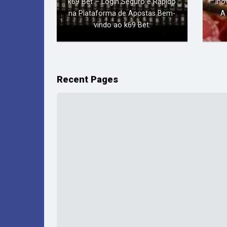
k69 Bet – Login Seguro e Rápido
ino
celular quanto no computador, ela foi pens
na
Plataforma de Apostas
Bem-
A
responsabilidade, hein?).
vindo ao k69 Bet:
Não é à toa que tanta gente busca por “
k6
jogos renomados, garantindo slots com gr
2026, com a regulamentação mais madura
Recent Pages
Por Que Escolher a K69?
Cassino
Online
na
k69:
Comece
Agora