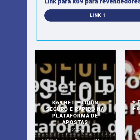
Link para k69 para revendedore
LINK 1
⭐ 
K69 BET – LOGIN
EX
SEGURO E RÁPIDO NA
PLATAFORMA DE
APOSTAS
12/04/2026
Pla
A
plataforma k69
nasceu com o objetivo c