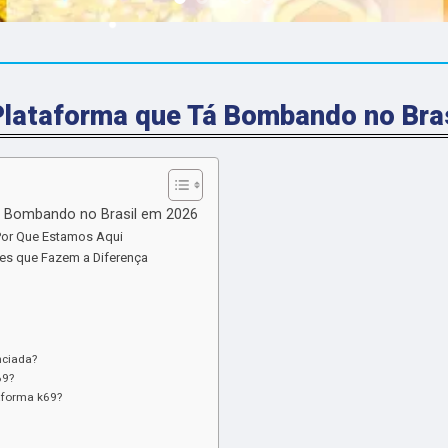
 Plataforma que Tá Bombando no Bra
á Bombando no Brasil em 2026
Por Que Estamos Aqui
ues que Fazem a Diferença
nciada?
69?
aforma k69?