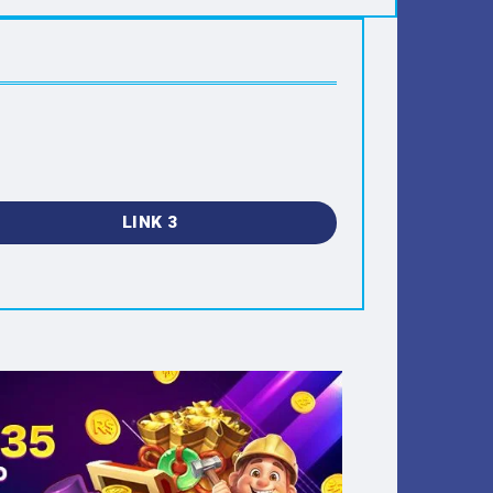
Prêmios e Apostas, o setor movimentou
o que o apostador brasileiro quer:
om licença internacional e tecnologia de
diferente. Aqui o negócio é direto ao
ra!
LINK 3