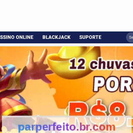
SSINO ONLINE
BLACKJACK
SUPORTE